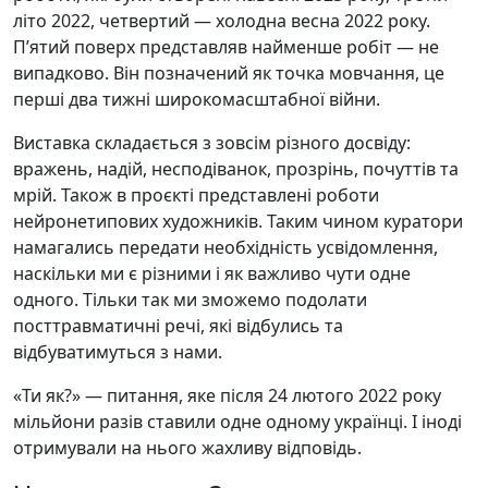
літо 2022, четвертий — холодна весна 2022 року.
Пʼятий поверх представляв найменше робіт — не
випадково. Він позначений як точка мовчання, це
перші два тижні широкомасштабної війни.
Виставка складається з зовсім різного досвіду:
вражень, надій, несподіванок, прозрінь, почуттів та
мрій. Також в проєкті представлені роботи
нейронетипових художників. Таким чином куратори
намагались передати необхідність усвідомлення,
наскільки ми є різними і як важливо чути одне
одного. Тільки так ми зможемо подолати
посттравматичні речі, які відбулись та
відбуватимуться з нами.
«Ти як?» — питання, яке після 24 лютого 2022 року
мільйони разів ставили одне одному українці. І іноді
отримували на нього жахливу відповідь.