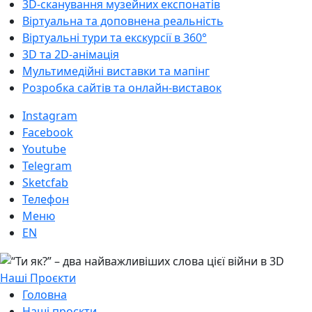
3D-cканування музейних експонатів
Віртуальна та доповнена реальність
Віртуальні тури та екскурсії в 360°
3D та 2D-анімація
Мультимедійні виставки та мапінг
Розробка сайтів та онлайн-виставок
Instagram
Facebook
Youtube
Telegram
Sketcfab
Телефон
Меню
EN
Наші Проєкти
Головна
Наші проєкти