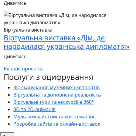
Дивитись
Віртуальна виставка
Віртуальна виставка «Дім, де
народилася українська дипломатія»
Дивитись
Більше проєктів
Послуги з оцифрування
3D-cканування музейних експонатів
Віртуальна та доповнена реальність
Віртуальні тури та екскурсії в 360°
3D та 2D-анімація
Мультимедійні виставки та мапінг
Розробка сайтів та онлайн-виставок