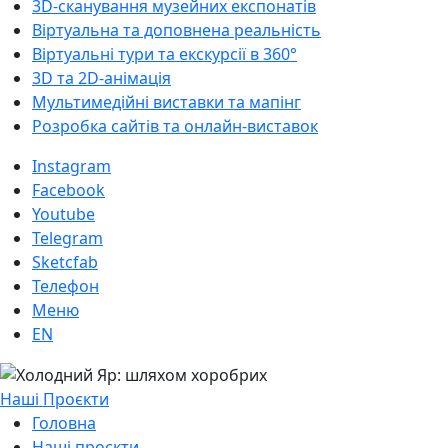
3D-cканування музейних експонатів
Віртуальна та доповнена реальність
Віртуальні тури та екскурсії в 360°
3D та 2D-анімація
Мультимедійні виставки та мапінг
Розробка сайтів та онлайн-виставок
Instagram
Facebook
Youtube
Telegram
Sketcfab
Телефон
Меню
EN
Наші Проєкти
Головна
Наші проєкти