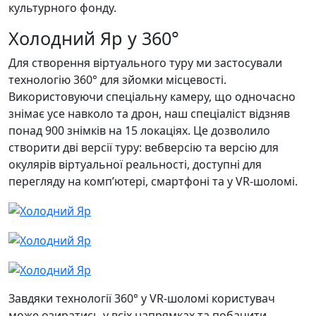
культурного фонду.
Холодний Яр у 360°
Для створення віртуального туру ми застосували
технологію 360° для зйомки місцевості.
Використовуючи спеціальну камеру, що одночасно
знімає усе навколо та дрон, наш спеціаліст відзняв
понад 900 знімків на 15 локаціях. Це дозволило
створити дві версії туру: вебверсію та версію для
окулярів віртуальної реальності, доступні для
перегляду на комп’ютері, смартфоні та у VR-шоломі.
Завдяки технології 360° у VR-шоломі користувач
може озиратись у всіх напрямках та побачити